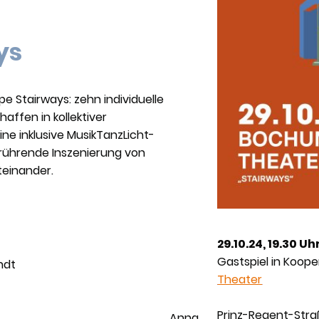
ys
e Stairways: zehn individuelle
haffen in kollektiver
e inklusive MusikTanzLicht-
erührende Inszenierung von
einander.
f Fiebag
29.10.24, 19.30 Uh
a Fisahn
Gastspiel in Koop
re Hildebrandt
Theater
j Markitantov
lika Neuse
Prinz-Regent-Str
okorny Anna