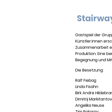
Stairwa
Gastspiel der Grupp
Künstler:innen ersc
Zusammenarbeit ein
Produktion. Eine b
Begegnung und Mit
Die Besetzung:
Ral
Lind
Birk And
Dimitri
Ange
Tim P