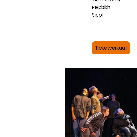
Reizbi
Sippl 
Anna
Ticketverkauf